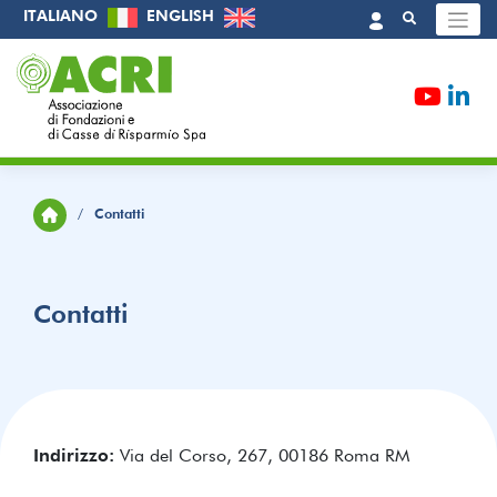
Skip
ITALIANO
ENGLISH
to
content
/
Contatti
Contatti
Indirizzo:
Via del Corso, 267, 00186 Roma RM