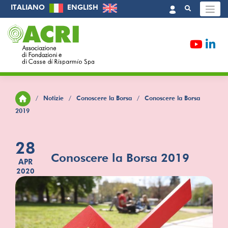
Skip
ITALIANO
ENGLISH
to
content
/
Notizie
/
Conoscere la Borsa
/
Conoscere la Borsa
2019
28
Conoscere la Borsa 2019
APR
2020