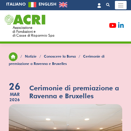
Skip
ITALIANO
ENGLISH
to
content
/
Notizie
/
Conoscere la Borsa
/
Cerimonie di
premiazione a Ravenna e Bruxelles
26
Cerimonie di premiazione a
MAR
Ravenna e Bruxelles
2026