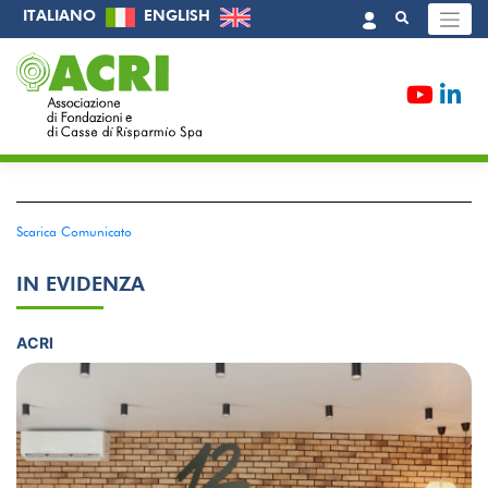
Skip
ITALIANO
ENGLISH
to
content
/
Sala Stampa
/
Comunicati Stampa
/
COMUNICATO
STAMPA
Scarica Comunicato
IN EVIDENZA
ACRI