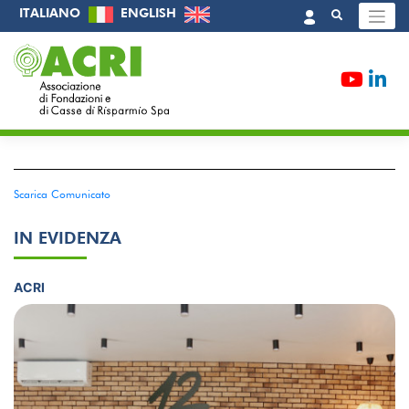
Skip
ITALIANO
ENGLISH
to
content
/
Sala Stampa
/
Comunicati Stampa
/
LE FONDAZIONI E IL
WELFARE
Scarica Comunicato
IN EVIDENZA
ACRI