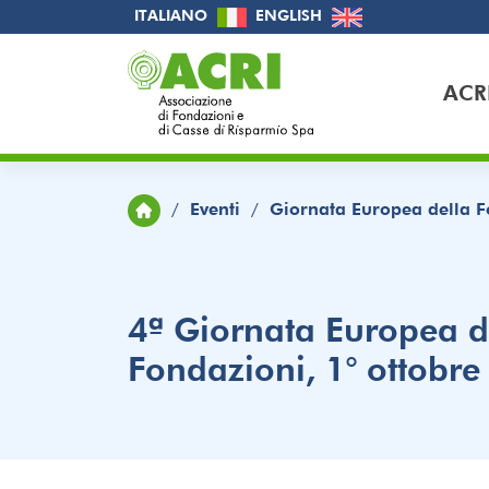
Skip
ITALIANO
ENGLISH
to
content
ACR
/
Eventi
/
Giornata Europea della F
4ª Giornata Europea d
Fondazioni, 1° ottobr