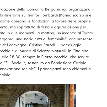
ondazione della Comunità Bergamasca organizzano il
to itinerante sui territori lombardi (l’anno scorso si è
e come operano le fondazioni a favore delle proprie
to, ma soprattutto di festa e aggregazione per
lata in due momenti: la mattina, un incontro al Teatro
 Bergamo: una storia tutta al femminile”, con presenze
 del convegno, Cristina Parodi. Il pomeriggio,
ecchia e al Museo di Scienze Naturali, in Città Alta.
le alle 18,30, sempre in Piazza Vecchia, che servirà
to “Fili Sociali”, sostenuto da Fondazione Cariplo
nnovazione sociale”. I partecipanti sono chiamati a
paiolo.