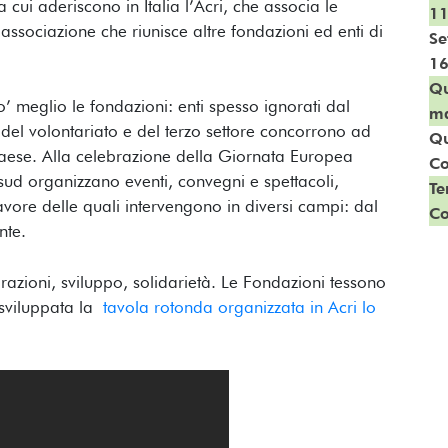
 cui aderiscono in Italia l’Acri, che associa le
11
’associazione che riunisce altre fondazioni ed enti di
Se
16
Qu
’ meglio le fondazioni: enti spesso ignorati dal
m
el volontariato e del terzo settore concorrono ad
Qu
Paese. Alla celebrazione della Giornata Europea
Co
ud organizzano eventi, convegni e spettacoli,
Te
vore delle quali intervengono in diversi campi: dal
Co
nte.
razioni, sviluppo, solidarietà. Le Fondazioni tessono
 sviluppata la
tavola rotonda organizzata in Acri lo