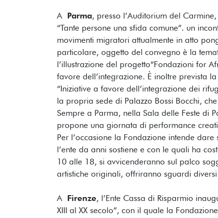
A
Parma
, presso l’Auditorium del Carmine
“Tante persone una sfida comune”. un incontro
movimenti migratori attualmente in atto pon
particolare, oggetto del convegno è la temat
l’illustrazione del progetto“Fondazioni for Af
favore dell’integrazione. È inoltre prevista 
“Iniziative a favore dell’integrazione dei ri
la propria sede di Palazzo Bossi Bocchi, che 
Sempre a Parma, nella Sala delle Feste di 
propone una giornata di performance creative
Per l’occasione la Fondazione intende dare s
l’ente da anni sostiene e con le quali ha cos
10 alle 18, si avvicenderanno sul palco sogge
artistiche originali, offriranno sguardi diversi
A
Firenze
, l’Ente Cassa di Risparmio inaugu
XIII al XX secolo”, con il quale la Fondazion