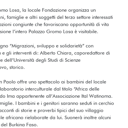
romo Losa, la locale Fondazione organizza un
ni, famiglie e altri soggetti del terzo settore interessati
 azioni congiunte che favoriscano opportunità di vita
sione l’intero Palazzo Gromo Losa è visitabile.
gno “Migrazioni, sviluppo e solidarietà” con
e gli interventi di: Alberto Chiara, caporedattore di
e dell’Università degli Studi di Scienze
vo, storico.
n Paolo offre uno spettacolo ai bambini del locale
boratorio interculturale dal titolo “Africa delle
ado Ima appartenente all’Associazione Ital Watinoma.
miglie. I bambini e i genitori saranno seduti in cerchio
cconti di storie e proverbi tipici del suo villaggio
ale africano rielaborate da lui. Suonerà inoltre alcuni
i del Burkina Faso.