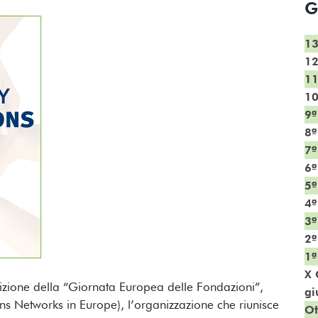
G
13
12
11
10
9ª
8ª
7ª
6ª
5ª
4ª
3ª
2ª
1ª
X 
dizione della “Giornata Europea delle Fondazioni”,
gi
 Networks in Europe), l’organizzazione che riunisce
Ot