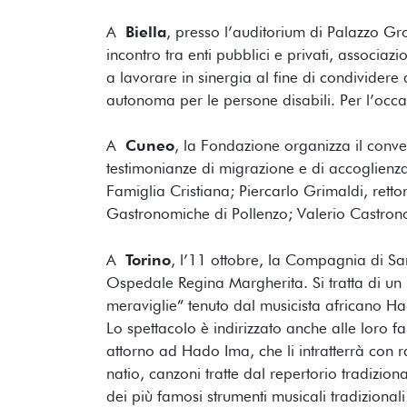
A
Biella
, presso l’auditorium di Palazzo G
incontro tra enti pubblici e privati, associazio
a lavorare in sinergia al fine di condividere
autonoma per le persone disabili. Per l’occa
A
Cuneo
, la Fondazione organizza il conve
testimonianze di migrazione e di accoglienza 
Famiglia Cristiana; Piercarlo Grimaldi, rettor
Gastronomiche di Pollenzo; Valerio Castrono
A
Torino
, l’11 ottobre, la Compagnia di Sa
Ospedale Regina Margherita. Si tratta di un la
meraviglie” tenuto dal musicista africano H
Lo spettacolo è indirizzato anche alle loro fa
attorno ad Hado Ima, che li intratterrà con ra
natio, canzoni tratte dal repertorio tradizion
dei più famosi strumenti musicali tradizional