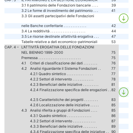
3.1 Il patrimonio delle Fondazioni bancarie . . . .
39
3.2 Le forme di investimento del patrimonio . . .
41
3.3 Gli assetti partecipativi delle Fondazioni
nelle Banche conferitarie . . . . . . . . . . . . .
42
3.4 La redditività . . . . . . . . . . . . . . . . . . . .
44
3.5 Le risorse destinate all’attività erogativa . . .
47
Tabelle relative a dati economico-patrimoniali
53
CAP. 4 –
L’ATTIVITÀ EROGATIVA DELLE FONDAZIONI
NEL BIENNIO 1999-2000
75
Premessa . . . . . . . . . . . . . . . . . . . . . . . .
75
4.1
Criteri di classificazione dei dati . . . . . . . .
76
4.2
Analisi riguardante il Sistema Fondazioni . .
77
4.2.1 Quadro sintetico . . . . . . . . . . . . . . .
77
4.2.2 Settori di intervento . . . . . . . . . . . .
78
4.2.3 Beneficiari delle iniziative . . . . . . . . .
81
4.2.4 Finalizzazione specifica delle erogazioni . .
82
4.2.5 Caratteristiche dei progetti . . . . . . . .
83
4.2.6 Localizzazione delle iniziative . . . . .
85
4.3
Analisi riferita a gruppi di Fondazioni . . . .
85
4.3.1 Quadro sintetico . . . . . . . . . . . . . .
86
4.3.2 Settori di intervento . . . . . . . . . . . . .
87
4.3.3 Beneficiari delle iniziative . . . . . . . .
89
4.3.4 Finalizzazione specifica delle iniziative . .
90