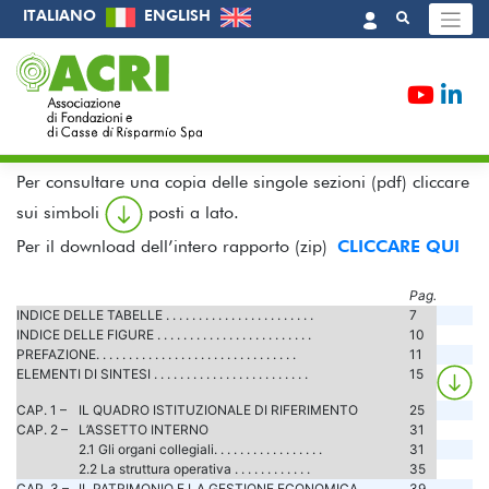
Skip
ITALIANO
ENGLISH
to
content
Home
/
Pubblicazioni
/
Rapporti Annuali
Per consultare una copia delle singole sezioni (pdf) cliccare
sui simboli
posti a lato.
Per il download dell’intero rapporto (zip)
CLICCARE QUI
Pag.
INDICE DELLE TABELLE . . . . . . . . . . . . . . . . . . . . . . .
7
INDICE DELLE FIGURE . . . . . . . . . . . . . . . . . . . . . . . .
10
PREFAZIONE. . . . . . . . . . . . . . . . . . . . . . . . . . . . . . .
11
ELEMENTI DI SINTESI . . . . . . . . . . . . . . . . . . . . . . . .
15
CAP. 1 –
IL QUADRO ISTITUZIONALE DI RIFERIMENTO
25
CAP. 2 –
L’ASSETTO INTERNO
31
2.1 Gli organi collegiali. . . . . . . . . . . . . . . . .
31
2.2 La struttura operativa . . . . . . . . . . . .
35
CAP. 3 –
IL PATRIMONIO E LA GESTIONE ECONOMICA
39